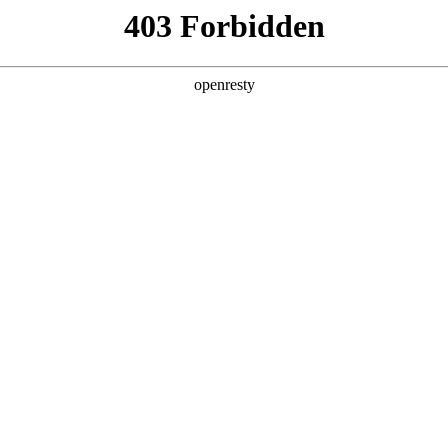
ss
Products
About Us
Investor Rela
y Solutions
>
Smart Medical Professional/Mobile Health
>
ution
EN
Global
新日 @ 北京建筑设计院
筑遇见科技赋能，会碰撞